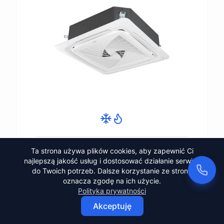
Ta strona używa plików cookies, aby zapewnić Ci
CASSETTE o obwodowym przepływie
najlepszą jakość usług i dostosować działanie serwisu
powietrza
do Twoich potrzeb. Dalsze korzystanie ze strony
oznacza zgodę na ich użycie.
Dostępne modele:
Polityka prywatności
7.0 - 16.0 kW
Akceptuję