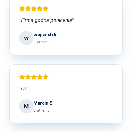
"
Firma godna polecenia
"
wojciech k
w
5 lat temu
"
Ok
"
Marcin S
M
5 lat temu